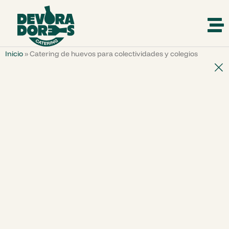
Inicio
»
Catering de huevos para colectividades y colegios
BLOG
Catering de huevos para
colectividades y colegios
Tortilla francesa, tortilla de queso, tortilla de
patatas, tortilla de patata y calabacín, tortilla de
patata y piminetos, tortilla de patata y atún,
tortilla de atún y calabacín, tortilla de ajos tiernos,
tortilla de patata y chorizo