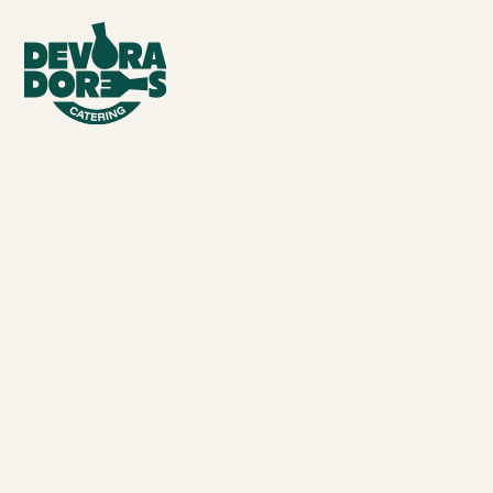
Comidas con huevo para
colectividades y colegios
Llevamos la comida tradicional dónde tu
quieras.
Tortilla francesa.
Tortilla de queso.
Tortilla de patatas.
Tortilla de patata y calabacín.
Tortilla de patata y piminetos.
Tortilla de patata y atún.
Tortilla de atún y calabacín.
Tortilla de ajos tiernos.
Tortilla de patata y chorizo.