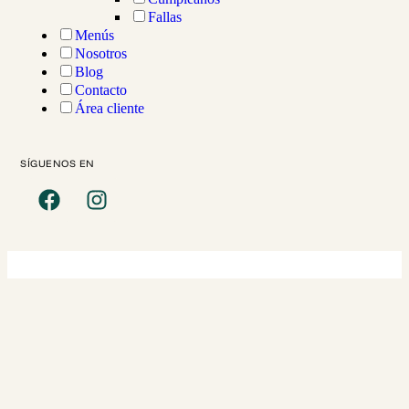
Fallas
Menús
Nosotros
Blog
Contacto
Área cliente
Aviso legal
Política de privacidad
SÍGUENOS EN
Política de cookies
© 2026 Devoradores de catering. Todos los derechos reservados.