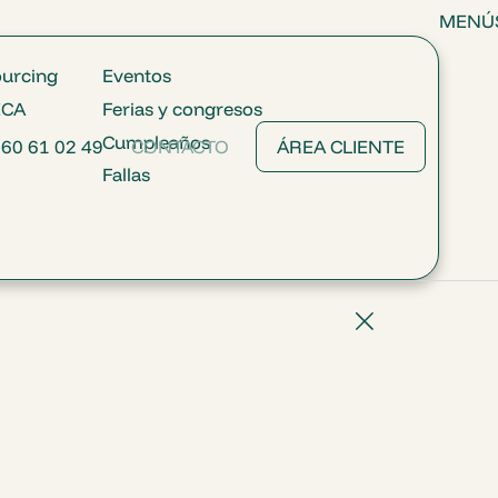
MENÚ
ourcing
Eventos
ECA
Ferias y congresos
Cumpleaños
60 61 02 49
CONTACTO
ÁREA CLIENTE
Fallas
N DE DATOS PERSONALES
cial de nuestros productos y servicios.
egítimo.
o obligación legal.
tificación o supresión de datos, así como
ostels.com
formación comercial de nuestros
del mensaje (en el formulario anterior) o
árrafo anterior.