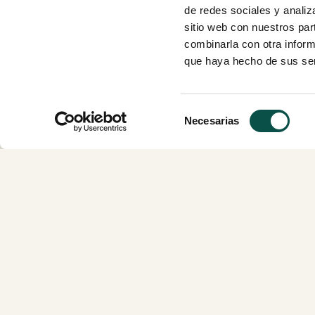
Área cliente
de redes sociales y analiz
sitio web con nuestros par
combinarla con otra inform
SÍGUENOS EN
que haya hecho de sus ser
Selección
Necesarias
de
consentimiento
Centros de acogi
Escuelas infantile
Residencias para
mayores
Calle San Antonio, 30
46920. Mislata,
Rodajes
Valencia, España