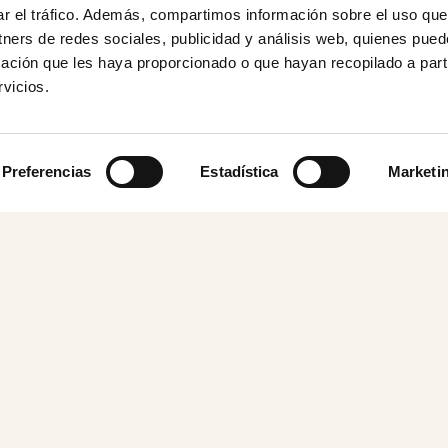
ar el tráfico. Además, compartimos información sobre el uso que
tners de redes sociales, publicidad y análisis web, quienes pue
ación que les haya proporcionado o que hayan recopilado a parti
vicios.
Preferencias
Estadística
Marketi
da
Comedor escolar
Empresas
Cocina
Outsou
s
Colegios
Coffee
Break
Menús
Campus
universitario
Reuniones
Bocadil
Campamentos
Catering
Wraps
diario