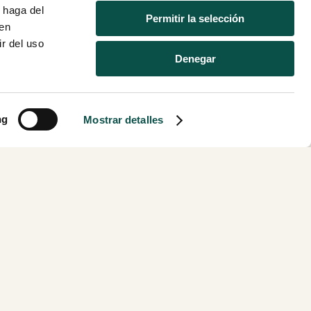
 haga del
Permitir la selección
den
r del uso
Denegar
ng
Mostrar detalles
Eventos
Menús
rcing
Ferias y
Nosotros
 HORECA
congresos
Blog
los
Cumpleaños
Contacto
Fallas