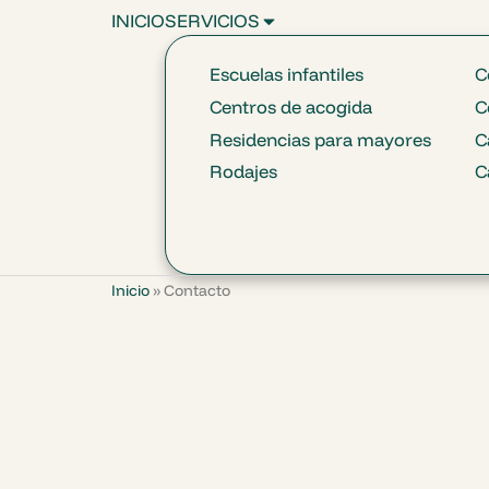
INICIO
SERVICIOS
Escuelas infantiles
C
Centros de acogida
C
Residencias para mayores
C
Rodajes
C
Hablemos
Inicio
»
Contacto
de
tu proyecto
¿Tienes un evento, buscas menús diarios para
equipo o necesitas una propuesta a medida?