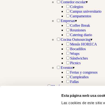
Comedor escolar
▾
Colegios
Campus universitario
Campamentos
Empresas
▾
Coffee Break
Reuniones
Catering diario
Cocina Outsourcing
▾
Menús HORECA
Bocadillos
Wraps
Sándwiches
Picnics
Eventos
▾
Ferias y congresos
Cumpleaños
Fallas
Menús
Nosotros
Esta página web usa cook
Blog
Contacto
Las cookies de este sitio 