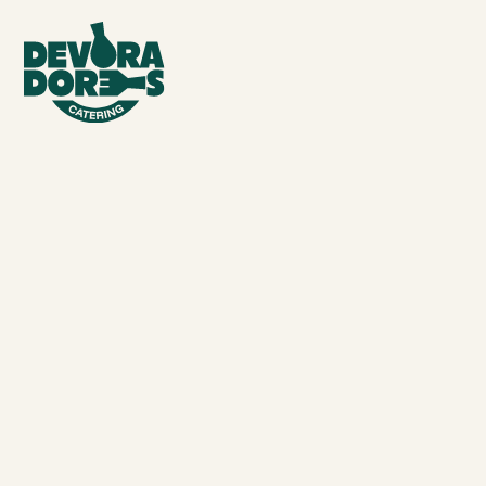
CUALQUIER CELEBRACIÓN
Ofrecemos un servicio de catering para todo
tipo de eventos en Valencia, desde encuentros
corporativos hasta celebraciones privadas y
culturales. Con menús diseñados para
adaptarse a tu presupuesto y estilo,
garantizamos comida de calidad, entrega
puntual y asesoramiento personalizado en
cada paso.
Solicita tu presupuesto