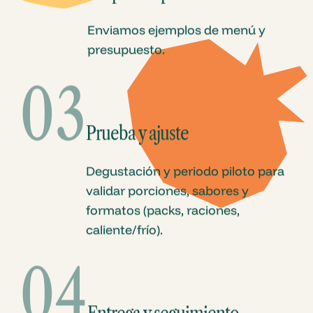
Enviamos ejemplos de menú y
presupuesto.
03
Prueba y ajuste
Degustación y periodo piloto para
validar porciones, sabores y
formatos (packs, raciones,
caliente/frío).
04