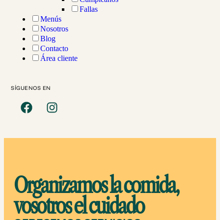
Fallas
culturales y facilidad de servicio,
Menús
adaptándonos a turnos, recursos y
Nosotros
particularidades del centro.
Blog
Contacto
Área cliente
SÍGUENOS EN
Organizamos la comida,
vosotros el cuidado