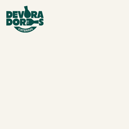
PENSADA PARA CADA PERSONA
Proporcionamos servicio de catering para
centros de acogida en Valencia: menús diarios
adaptados a necesidades nutricionales y
situaciones sociales diversas. Toda la
producción se realiza en nuestra cocina y se
entrega en formato frío o caliente, con
protocolos sanitarios, opciones culturales y
soluciones de reparto.
Cuéntanos tus necesidades y te ayudamos